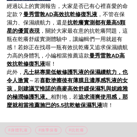
經過以上的實測報告，大家是否已有心裡喜愛的命
定款？
曼秀雷敦
AD
高效抗乾修復乳液
，不管在保
濕力、保濕續航力，還是
抗乾癢實測都有最高5顆
星的優質表現
，關於大家最在意的抗乾癢問題，這
瓶在乾癢舒緩實測體驗中，讓編輯們一用就超有
感！若妳正在找尋一瓶有效抗乾癢又追求保濕續航
力高的身體乳，小編相當推薦這款
曼秀雷敦
AD
高
效抗乾修復乳液
喔！
此外，
凡士林專業低敏修護乳液的保濕續航力，也
令人激賞
～若
喜歡塗擦後有薄膜且濃厚感乳液的女
孩，則建議艾惟諾的燕麥高效舒緩保濕乳與妮維雅
的極潤修護乳液。
相對地，若
追求清爽使用感，那
麼就相當推薦施巴的
5.5
抗乾敏保濕乳液
唷！
#身體乳液
#換季保養
#抗乾癢