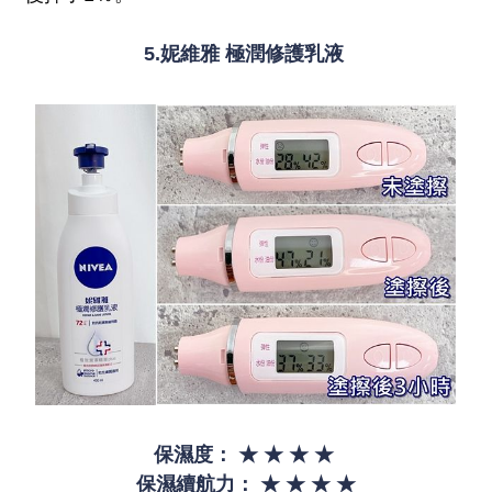
5.妮維雅 極潤修護乳液
保濕度：
★
★
★
★
保濕續航力：
★
★
★
★