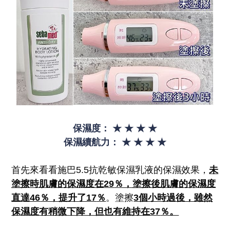
保濕度：
★
★
★
★
保濕續航力：
★
★
★
★
首先來看看施巴5.5抗乾敏保濕乳液的保濕效果，
未
塗擦時肌膚的保濕度在
29
％，塗擦後肌膚的保濕度
直達46
％，提升了17
％
。塗擦
3
個小時過後，雖然
保濕度有稍微下降，但也有維持在37
％。