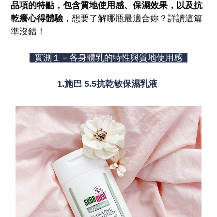
品項的特點，包含質地使用感、保濕效果，以及抗
乾癢心得體驗
，想要了解哪瓶最適合妳？詳讀這篇
準沒錯！
實測１－各身體乳的特性與質地使用感
1.施巴 5.5
抗乾敏保濕乳液