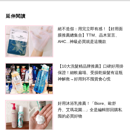
延伸閱讀
絕不造假：用完立即有感！【好用面
膜推薦總集合】TTM、品木宣言、
AHC...神級必買就是這幾款
【10大洗髮精品牌推薦】口碑好用掛
保證！細軟扁塌、受損乾燥髮有這瓶
神解救→好用到不囤貨會心慌
好用沐浴乳推薦！「Biore、歐舒
丹、艾瑪花園...」全是編輯部回購私
囤的必買好物