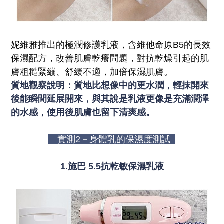
妮維雅推出的極潤修護乳液，含維他命原B5的長效
保濕配方，改善肌膚乾癢問題，對抗乾燥引起的肌
膚粗糙緊繃、舒緩不適，加倍保濕肌膚。
質地觀察說明：質地比想像中的更水潤，輕抹開來
後能瞬間延展開來，與其說是乳液更像是充滿潤澤
的水感，使用後肌膚也留下清爽感。
實測2－身體乳的保濕度測試
1.施巴 5.5
抗乾敏保濕乳液