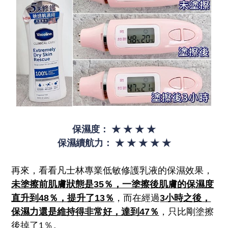
保濕度：
★
★
★
★
保濕續航力：
★
★
★
★
★
再來，看看凡士林專業低敏修護乳液的保濕效果，
未塗擦前肌膚狀態是
35
％，一塗擦後肌膚的保濕度
直升到48
％，提升了13
％
，而在經過
3
小時之後，
保濕力還是維持得非常好，達到47
％
，只比剛塗擦
後掉了1％。