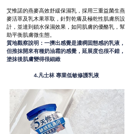
艾惟諾的燕麥高效舒緩保濕乳，採用三重益菌生燕
麥活萃及乳木果萃取，針對乾癢及極乾性肌膚所設
計，並達到鎖水保濕效果，如同肌膚的優酪乳，幫
助平衡肌膚微生態。
質地觀察說明：一擠出感覺是濃稠固態感的乳液，
但推抹開來有種奶油霜的感覺，延展度也很不錯，
塗抹後肌膚變得很細緻
4.凡士林 專業低敏修護乳液