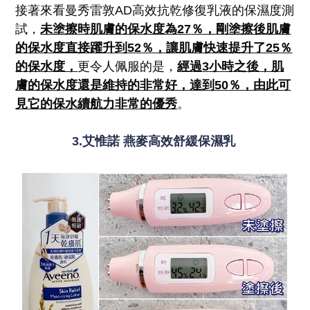
接著來看曼秀雷敦AD高效抗乾修復乳液的保濕度測
試，
未塗擦時肌膚的保水度為
27
％，剛塗擦後肌膚
的保水度直接躍升到52
％，讓肌膚快速提升了25
％
的保水度，
更令人佩服的是，
經過
3
小時之後，肌
膚的保水度還是維持的非常好，達到50
％，由此可
見它的保水續航力非常的優秀
。
3.艾惟諾 燕麥高效舒緩保濕乳