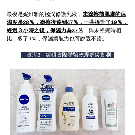
最後是妮維雅的極潤修護乳液，
未塗擦前肌膚的保
濕度是
28
％，塗擦後達到47
％，一共提升了19
％，
經過３小時之後，保濕力為37
％
，與未塗擦時相
比，多了9％，保濕續航力也可說還不錯。
實測3－編輯實際體驗乾癢舒緩實測