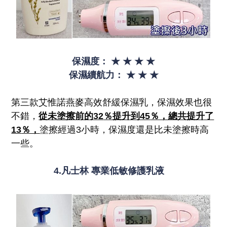
保濕度：
★
★
★
★
保濕續航力：
★
★
★
第三款艾惟諾燕麥高效舒緩保濕乳，保濕效果也很
不錯，
從未塗擦前的
32
％提升到45
％，總共提升了
13
％，
塗擦經過3小時，保濕度還是比未塗擦時高
一些。
4.凡士林 專業低敏修護乳液