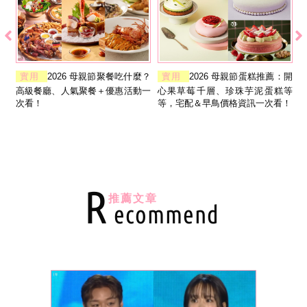
莉歐
實用
2026 母親節聚餐吃什麼？
實用
2026 母親節蛋糕推薦：開
獻
高級餐廳、人氣聚餐＋優惠活動一
心果草莓千層、珍珠芋泥蛋糕等
護
次看！
等，宅配＆早鳥價格資訊一次看！
R
推薦文章
ecommend