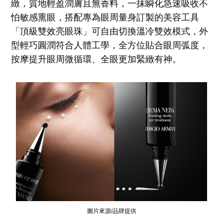
緻，質地輕盈潤膚且無香料，一抹瞬化急速吸收不
怕敏感熏眼，搭配專為眼周量身訂製的美容工具
「頂級雙效亮眼珠」可自由切換溫冷雙效模式，外
型輕巧圓潤符合人體工學，全方位貼合眼周弧度，
按摩提升眼周微循環、全眼更加緊緻有神。
圖片來源/品牌提供