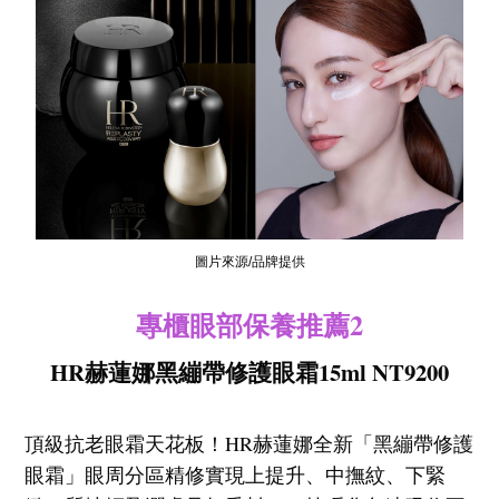
圖片來源/品牌提供
專櫃眼部保養推薦2
HR赫蓮娜黑繃帶修護眼霜15ml NT9200
頂級抗老眼霜天花板！HR赫蓮娜全新「黑繃帶修護
眼霜」眼周分區精修實現上提升、中撫紋、下緊