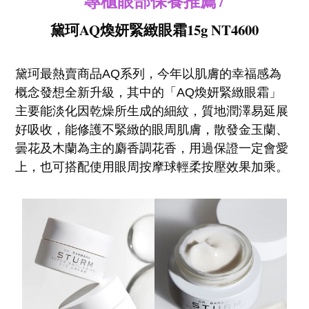
專櫃眼部保養推薦7
黛珂AQ煥妍緊緻眼霜15g NT4600
黛珂最熱賣商品AQ系列，今年以肌膚的幸福感為
概念發想全新升級，其中的「AQ煥妍緊緻眼霜」
主要能淡化因乾燥所生成的細紋，質地潤澤易延展
好吸收，能修護不緊緻的眼周肌膚，散發金玉蘭、
曇花及木蘭為主的麝香調花香，用過保證一定會愛
上，也可搭配使用眼周按摩球輕柔按壓效果加乘。