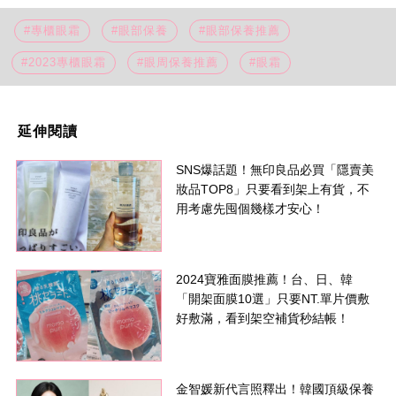
#專櫃眼霜
#眼部保養
#眼部保養推薦
#2023專櫃眼霜
#眼周保養推薦
#眼霜
延伸閱讀
SNS爆話題！無印良品必買「隱賣美
妝品TOP8」只要看到架上有貨，不
用考慮先囤個幾樣才安心！
2024寶雅面膜推薦！台、日、韓
「開架面膜10選」只要NT.單片價敷
好敷滿，看到架空補貨秒結帳！
金智媛新代言照釋出！韓國頂級保養