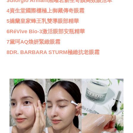
3Giorgio Armani黑曜岩新生奇蹟高效眼活萃
4資生堂國際櫃極上御藏傳奇眼霜
5嬌蘭皇家蜂王乳雙導眼部精華
6RéVive Bio-3激活眼部安瓶精華
7黛珂AQ煥妍緊緻眼霜
8DR. BARBARA STURM極緻抗老眼霜