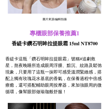
圖片來源/編輯拍攝
專櫃眼部保養推薦1
香緹卡鑽石明眸拉提眼霜 15ml NT8700
香緹卡這瓶「鑽石明眸拉提眼霜」號稱#追劇救
星，熬夜晚睡所造成眼周浮腫、黯沉、紋路及鬆弛
現象，只要用了這瓶一抹即可感受溫潤緊緻感，搭
配上獨有玫瑰花水基底的香氣，在保養過程中倍感
療癒，還可搭配輔助眼周按摩器，來加強眼周的微
循環，像幫眼部做瑜珈般舒服！