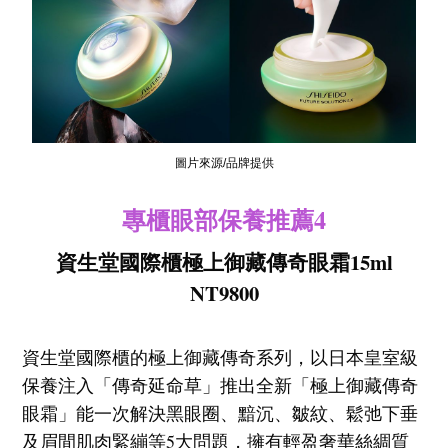
圖片來源/品牌提供
專櫃眼部保養推薦4
資生堂國際櫃極上御藏傳奇眼霜15ml
NT9800
資生堂國際櫃的極上御藏傳奇系列，以日本皇室級
保養注入「傳奇延命草」推出全新「極上御藏傳奇
眼霜」能一次解決黑眼圈、黯沉、皺紋、鬆弛下垂
及眉間肌肉緊繃等5大問題，擁有輕盈奢華絲綢質