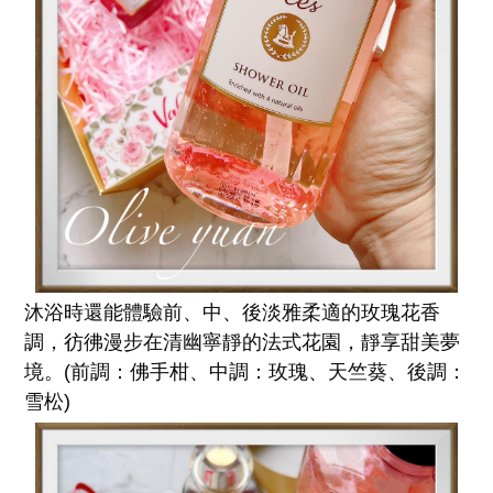
沐浴時還能體驗前、中、後淡雅柔適的玫瑰花香
調，彷彿漫步在清幽寧靜的法式花園，靜享甜美夢
境。(前調：佛手柑、中調：玫瑰、天竺葵、後調：
雪松)