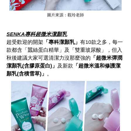
圖片來源：觀玲老師
SENKA專科超微米潔顏乳
超受歡迎的開架
「專科潔顏乳」
有10款之多，每一
款都含「蠶絲蛋白精華」及「雙重玻尿酸」，但入
秋後建議大家可選清潔力沒那麼強的
「超微米彈潤
潔顏乳(含膠原蛋白)」
及新款
「超微米溫和修護潔
顏乳(含積雪草)」
。