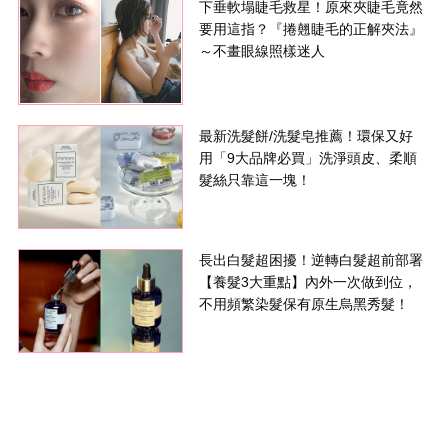
下垂軟塌睫毛救星！原來夾睫毛竟然
要用這指？『捲翹睫毛的正解夾法』
～不畫眼線照樣迷人
最新洗髮餅/洗髮皂推薦！環保又好
用「9大品牌必買」洗淨頭皮、柔順
髮絲只靠這一塊！
長出白髮超困擾！逆轉白髮超前部署
【養髮3大重點】內外一次做到位，
不用頻繁染髮保有原生烏黑秀髮！