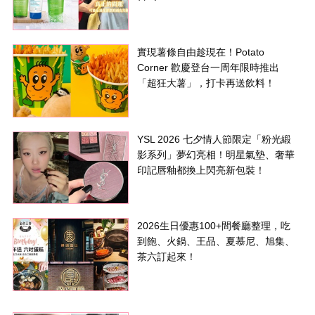
實現薯條自由趁現在！Potato
Corner 歡慶登台一周年限時推出
「超狂大薯」，打卡再送飲料！
YSL 2026 七夕情人節限定「粉光緞
影系列」夢幻亮相！明星氣墊、奢華
印記唇釉都換上閃亮新包裝！
2026生日優惠100+間餐廳整理，吃
到飽、火鍋、王品、夏慕尼、旭集、
茶六訂起來！