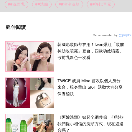
##洗面乳
##洗臉
##泡泡洗顏
##評比單元
延伸閱讀
Recommended by
韓國彩妝師都在用！fwee爆紅「妝前
神助攻噴霧」登台，四款功效噴霧、
妝前乳新色一次看
TWICE 成員 Mina 首次以個人身分
來台，現身華山 SK-II 活動大方分享
保養秘訣！
《阿嬤洗頭》掀起全網共鳴，但那些
我們從小相信的洗頭方式，現在還適
合嗎？