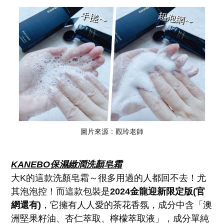
圖片來源：觀玲老師
KANEBO保濕緻潤洗顏皂霜
大K的這款洗顏皂霜～很多用過的人都回不去！尤
其泡泡控！而這款包裝是
2024金龍迎新限定版(官
網還有)
，它擁有人人愛的茶花香氛，成分中含「澳
洲堅果籽油、杏仁萃取、檸檬萃取液」，成分單純