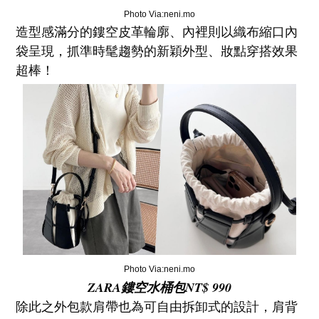
Photo Via:neni.mo
造型感滿分的鏤空皮革輪廓、內裡則以
織布縮口內
袋呈現，抓準時髦趨勢的新穎外型、妝點穿搭效果
超棒！
Photo Via:neni.mo
ZARA鏤空水桶包NT$ 990
除此之外包款肩帶也為可自由拆卸式的設計，肩背