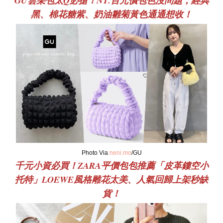
GU雲朵包太Q必搶！NT.百元價包色沒問題，經典
黑、棉花糖紫、奶油雛菊黃色通通想收！
Photo Via
:neni.mo
/GU
千元小資必買！ZARA平價包包推薦「皮革鏤空小
托特」LOEWE風格雕花太美、人氣回歸上架秒缺
貨！