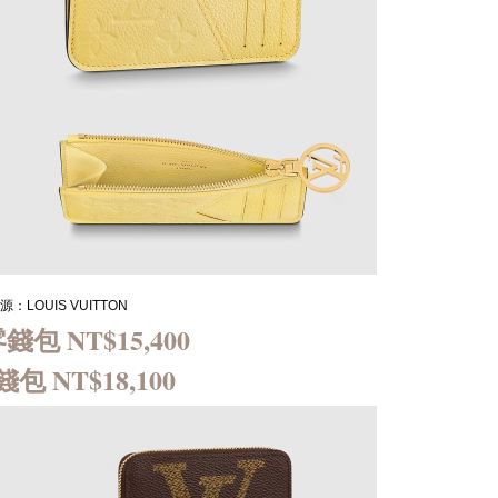
：LOUIS VUITTON
零錢包 NT$15,400
 NT$18,100