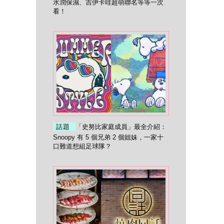
水潤保濕、吉伊卡哇超萌聯名等等一次
看！
話題
「史努比家庭成員」最全介紹：
Snoopy 有 5 個兄弟 2 個姐妹，一家十
口難道想組足球隊？