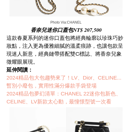
Photo Via:CHANEL
香奈兒迷你口蓋包NT$ 207,500
這款春夏系列的迷你口蓋包將經典輪廓以珍珠巧妙
妝點，注入更為優雅細膩的溫柔痕跡，也讓包款呈
現迷人新意，經典鏈帶搭配雙C標誌、將香奈兒象
徵耀眼展現。
延伸閱讀：
2024精品包大包趨勢來了！LV、Dior、CELINE...
暫別小廢包，實用性滿分爆款手袋登場
2024精品包夢幻清單：CHANEL 22迷你包新色、
CELINE、LV新款太心動，最憧憬型號一次看