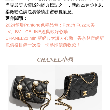
尚界最讓人憧憬的經典標誌之一，新款
22迷你包
以
柔嫩粉色調包裹縈繞甜蜜春夏氣息。
延伸閱讀：
2024預爆Pantone色精品包：Peach Fuzz太美！
LV、BV、CELINE經典款好心動
CHANEL22 mini新經典太讓人心動！香奈兒官網新
包價格目錄一次看，快趁漲價前收藏！
CHANEL小包