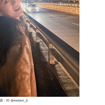
：IG @eedam_b