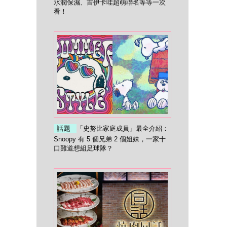
水潤保濕、吉伊卡哇超萌聯名等等一次
看！
話題
「史努比家庭成員」最全介紹：
Snoopy 有 5 個兄弟 2 個姐妹，一家十
口難道想組足球隊？