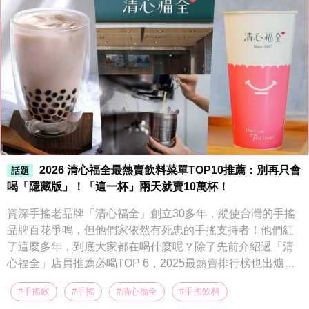
2026 清心福全最熱賣飲料菜單TOP10推薦：別再只會
話題
喝「隱藏版」！「這一杯」兩天就賣10萬杯！
資深手搖老品牌「清心福全」創立30多年，縱使台灣的手搖
品牌百花爭鳴，但他們家依然有死忠的手搖支持者！他們紅
了這麼多年，到底大家都在喝什麼呢？除了先前介紹過「清
心福全」店員推薦必喝TOP 6，2025最熱賣排行榜也出爐，
當中還有今年才開賣的超強新品喔！ • TOP10：蜜桃凍紅茶
#手搖飲
#手搖
#清心福全
#手搖飲料
• TOP9：隱藏版 • TOP8：優多綠茶 • TOP7：冬瓜檸檬 • TO