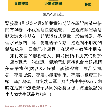
圖片來源:龜記
緊接著4月1號~4月2號兒童節期間在龜記南港中信
門市舉辦『小龜蜜店長體驗營』，透過實際體驗活
動邀請大小朋友一起認識各式標章、設備機器、學
習水果原料…等，促進親子互動，透過讓小朋友們
體驗成為一日龜記小店長，在過程中教導小朋友
「如何友善的服務他人」同時開拓小朋友們對於
「店長職業」的認識，體驗營結束後也會發送超精
美豪華禮包(內含8大好禮：認證證書、飲品兌換
券、專屬提袋、專屬小龜蜜制服、專屬小龜蜜工作
帽、龜記杯套、鮮乳坊口罩、鮮乳坊牛牛抱枕)，期
盼在活動中創造親子共同的歡樂回憶，實踐龜記的
小人物大生活品牌精神！