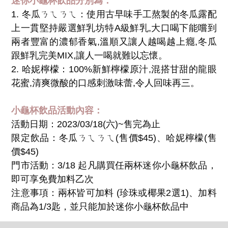
迷你小龜杯飲品分別為：
1. 冬瓜ㄋㄟㄋㄟ：使用古早味手工熬製的冬瓜露配
上一貫堅持嚴選鮮乳坊特A級鮮乳,大口喝下能嚐到
兩者豐富的濃郁香氣,溫順又讓人越喝越上癮,冬瓜
跟鮮乳完美MIX,讓人一喝就難以忘懷。
2. 哈妮檸檬：100%新鮮檸檬原汁,混搭甘甜的龍眼
花蜜,清爽微酸的口感刺激味蕾,令人回味再三。
小龜杯飲品活動內容：
活動日期：2023/03/18(六)~售完為止
限定飲品：冬瓜ㄋㄟㄋㄟ(售價$45)、哈妮檸檬(售
價$45)
門市活動：3/18 起凡購買任兩杯迷你小龜杯飲品，
即可享免費加料乙次
注意事項：兩杯皆可加料 (珍珠或椰果2選1)、加料
商品為1/3匙，並只能加於迷你小龜杯飲品中