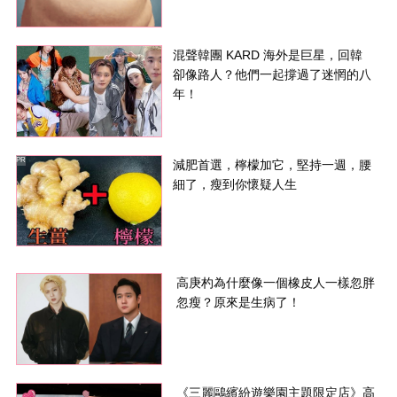
混聲韓團 KARD 海外是巨星，回韓
卻像路人？他們一起撐過了迷惘的八
年！
PR
減肥首選，檸檬加它，堅持一週，腰
細了，瘦到你懷疑人生
高庚杓為什麼像一個橡皮人一樣忽胖
忽瘦？原來是生病了！
《三麗鷗繽紛遊樂園主題限定店》高