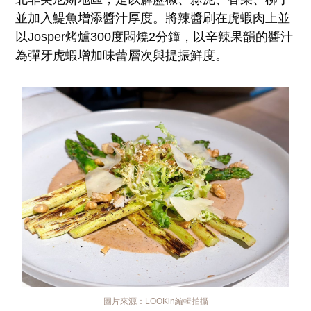
並加入鯷魚增添醬汁厚度。將辣醬刷在虎蝦肉上並
以Josper烤爐300度悶燒2分鐘，以辛辣果韻的醬汁
為彈牙虎蝦增加味蕾層次與提振鮮度。
圖片來源：
LOOKin編輯拍攝