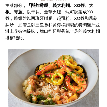
主菜部分，
「酥炸雞腿、義大利麵、XO醬、大
根、青蔥」
以干貝、金華火腿、蝦籽調製成XO
醬，將麵體以西班牙臘腸、起司粉、XO醬和蔥蒜
翻炒，底層是以三星蔥和黃檸檬調製的特調醬汁並
淋上花椒油提味，脆口炸雞與香氣十足的義大利麵
堪稱絕配。