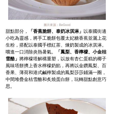
圖片來源：
BeGood
甜點部分，
「香蕉脆餅、泰奶冰淇淋」
以泰國街邊
小吃為靈感，將手工脆餅包覆太妃糖香蕉並灑上花
生粉，搭配以泰國手標紅茶、煉奶製成的冰淇淋。
嚐進一口消除炎熱暑氣。
「鳳梨、香檸檬、小金桔
雪酪」
將檸檬塔解構重塑，以放有杏仁蛋糕的椰子
風味塔餅擠上香水檸檬奶餡，再將以金鑽鳳梨、百
香果、薄荷和港式鹹檸製成的鳳梨莎莎鋪滿一圈，
中間堆疊金桔雪酪和炙燒蛋白餅，玩轉甜點創意巧
思。