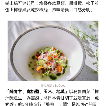
鋪上瑞可達起司，堆疊多款豆類、黑橄欖、松子並
刨上檸檬絲及乾辣椒絲，風味清爽且口感分明。
圖片來源：
BeGood
「醃青甘、虎奶醬、玉米、地瓜」
以秘魯國菜「檸
汁醃魚生」為靈感，將日本青甘切丁並浸置於「虎
奶醬」約5分鐘進行「醃熟」，醬汁是以切碎的青