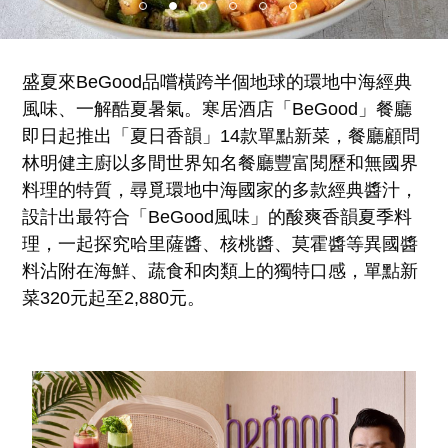
盛夏來BeGood品嚐橫跨半個地球的環地中海經典
風味、一解酷夏暑氣。寒居酒店「BeGood」餐廳
即日起推出「夏日香韻」14款單點新菜，餐廳顧問
林明健主廚以多間世界知名餐廳豐富閱歷和無國界
料理的特質，尋覓環地中海國家的多款經典醬汁，
設計出最符合「BeGood風味」的酸爽香韻夏季料
理，一起探究哈里薩醬、核桃醬、莫霍醬等異國醬
料沾附在海鮮、蔬食和肉類上的獨特口感，單點新
菜320元起至2,880元。