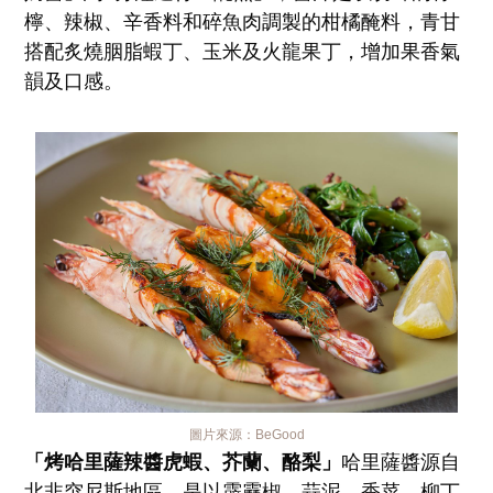
檸、辣椒、辛香料和碎魚肉調製的柑橘醃料，青甘
搭配炙燒胭脂蝦丁、玉米及火龍果丁，增加果香氣
韻及口感。
圖片來源：
BeGood
「烤哈里薩辣醬虎蝦、芥蘭、酪梨」
哈里薩醬源自
北非突尼斯地區，是以霹靂椒、蒜泥、香菜、柳丁