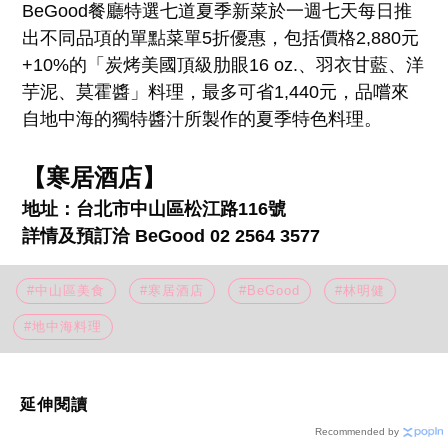
BeGood餐廳特選七道夏季新菜於一週七天每日推
出不同品項的單點菜單5折優惠，包括價格2,880元
+10%的「炭烤美國頂級肋眼16 oz.、羽衣甘藍、洋
芋泥、莫霍醬」料理，最多可省1,440元，品嚐來
自地中海的獨特醬汁所製作的夏季特色料理。
【寒居酒店】
地址：台北市中山區松江路116號
詳情及預訂洽 BeGood 02 2564 3577
#中山區美食
#寒居酒店
#BeGood
#林明健
#地中海料理
延伸閱讀
Recommended by