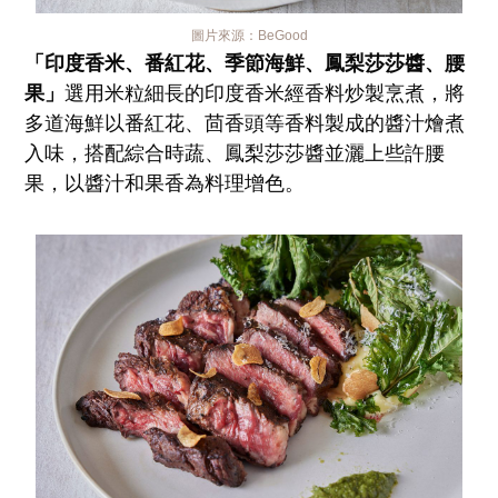
圖片來源：
BeGood
「印度香米、番紅花、季節海鮮、鳳梨莎莎醬、腰
果」
選用米粒細長的印度香米經香料炒製烹煮，將
多道海鮮以番紅花、茴香頭等香料製成的醬汁燴煮
入味，搭配綜合時蔬、鳳梨莎莎醬並灑上些許腰
果，以醬汁和果香為料理增色。