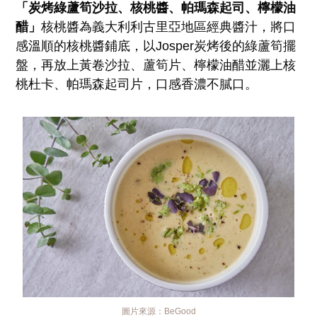
「炭烤綠蘆筍沙拉、核桃醬、帕瑪森起司、檸檬油
醋」
核桃醬為義大利利古里亞地區經典醬汁，將口
感溫順的核桃醬鋪底，以Josper炭烤後的綠蘆筍擺
盤，再放上黃卷沙拉、蘆筍片、檸檬油醋並灑上核
桃杜卡、帕瑪森起司片，口感香濃不膩口。
圖片來源：
BeGood