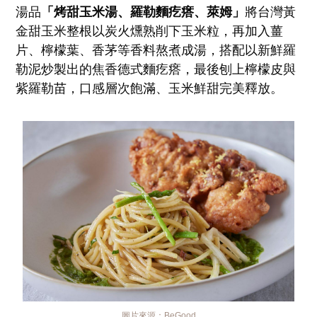
湯品
「烤甜玉米湯、羅勒麵疙瘩、萊姆」
將台灣黃
金甜玉米整根以炭火燻熟削下玉米粒，再加入薑
片、檸檬葉、香茅等香料熬煮成湯，搭配以新鮮羅
勒泥炒製出的焦香德式麵疙瘩，最後刨上檸檬皮與
紫羅勒苗，口感層次飽滿、玉米鮮甜完美釋放。
圖片來源：
BeGood