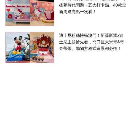
雄夢時代開跑！五大打卡點、40款全
新周邊亮點一次看！
迪士尼粉絲快衝澳門！新濠影滙x迪
士尼主題搶先看，門口巨大米奇&奇
奇蒂蒂、動物方程式造景都必拍！
廣告刊登
關於我們
隱私權政策
尖端媒體集團 版權所有，禁止未經授權轉貼節錄
©1999 - 2025 Sharp Point Media Group, a division of Cite
Publishing Ltd. All rights reserved.