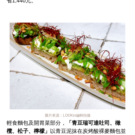
省1,440元。
圖片來源：
LOOKin編輯拍攝
輕食麵包及開胃菜部分，
「青豆瑞可達吐司、橄
欖、松子、檸檬」
以青豆泥抹在炭烤酸裸麥麵包並