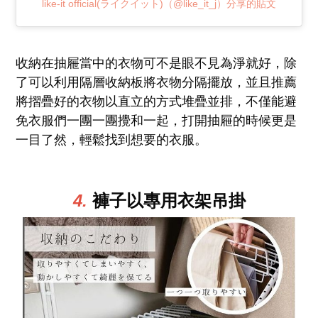
like-it official(ライクイット)（@like_it_j）分享的貼文
收納在抽屜當中的衣物可不是眼不見為淨就好，除
了可以利用隔層收納板將衣物分隔擺放，並且推薦
將摺疊好的衣物以直立的方式堆疊並排，不僅能避
免衣服們一團一團攪和一起，打開抽屜的時候更是
一目了然，輕鬆找到想要的衣服。
4.
褲子以
專用衣架吊掛