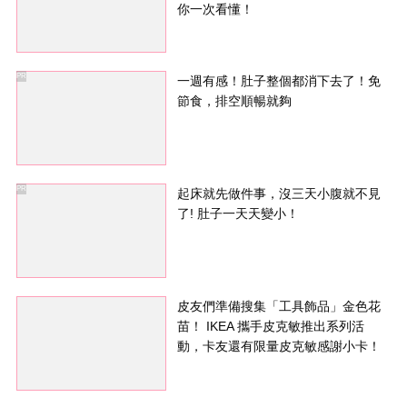
你一次看懂！
PR
一週有感！肚子整個都消下去了！免
節食，排空順暢就夠
PR
起床就先做件事，沒三天小腹就不見
了! 肚子一天天變小！
皮友們準備搜集「工具飾品」金色花
苗！ IKEA 攜手皮克敏推出系列活
動，卡友還有限量皮克敏感謝小卡！