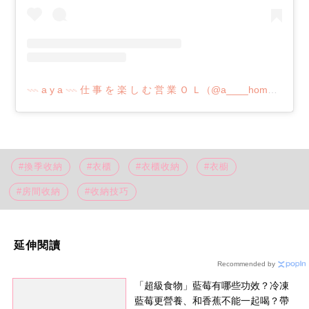
𓇠 a y a 𓇠 仕 事 を 楽 し む 営 業 Ｏ Ｌ（@a____home_）分享的貼文
#換季收納
#衣櫃
#衣櫃收納
#衣櫥
#房間收納
#收納技巧
延伸閱讀
Recommended by
「超級食物」藍莓有哪些功效？冷凍
藍莓更營養、和香蕉不能一起喝？帶