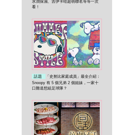
水潤保濕、吉伊卡哇超萌聯名等等一次
看！
話題
「史努比家庭成員」最全介紹：
Snoopy 有 5 個兄弟 2 個姐妹，一家十
口難道想組足球隊？